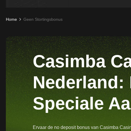
Home
Geen Stortingsbonus
Casimba Ca
Nederland: 
Speciale A
Ervaar de no deposit bonus van Casimba Casin