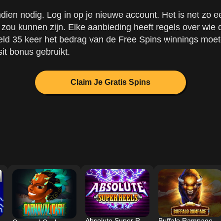
ndien nodig. Log in op je nieuwe account. Het is net zo
us zou kunnen zijn. Elke aanbieding heeft regels over w
eeld 35 keer het bedrag van de Free Spins winnings moete
it bonus gebruikt.
Claim Je Gratis Spins
Flowers
40 Burning Hot