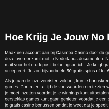
Hoe Krijg Je Jouw No
Maak een account aan bij Casimba Casino door de gev
deze overeenkomt met je Nederlands documenten. Nada
mail voor het no-deposit beloningsbericht. Je krijgt g
accepteert. Je zou bijvoorbeeld 50 gratis spins of tot
Als je aan de inzetvereisten voldoet, kun je bonuskred
games. Controleer altijd de voorwaarden om te zien 
je moet inzetten voordat je je winnings kunt uitbetale
eersteklas games kunt gaan genieten voordat je een st
je gratis casino bonussen omdat je weet dat je speelt