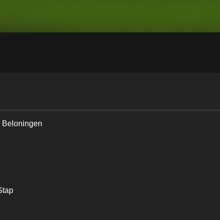
o Beloningen
Stap