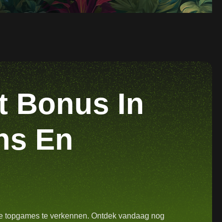
t Bonus In
ins En
nze topgames te verkennen. Ontdek vandaag nog