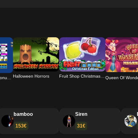
Halloween Horrors
Fruit Shop Christmas Edition
Double Double Bonus Poker 10 Hand Habanero
Fiero
bamboo
29€
153€