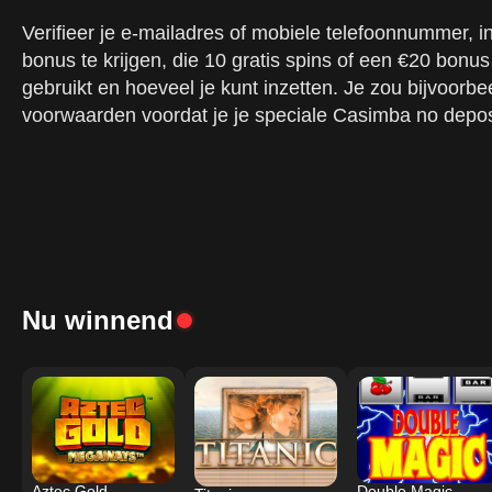
Verifieer je e-mailadres of mobiele telefoonnummer, i
bonus te krijgen, die 10 gratis spins of een €20 bon
gebruikt en hoeveel je kunt inzetten. Je zou bijvoorb
voorwaarden voordat je je speciale Casimba no depos
Nu winnend
Cash Of Kingdoms
Huangdi The Yellow Emperor