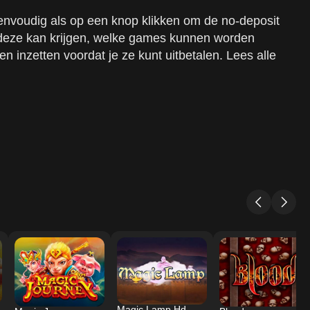
 eenvoudig als op een knop klikken om de no-deposit
ie deze kan krijgen, welke games kunnen worden
n inzetten voordat je ze kunt uitbetalen. Lees alle
Abundance Spell
Captain America