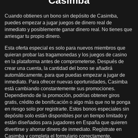
Casimba
Cuando obtienes un bono sin depósito de Casimba,
puedes empezar a jugar juegos de dinero real de
inmediato y posiblemente ganar dinero real. No tienes que
arriesgar tu propio dinero.
Esta oferta especial es solo para nuevos miembros que
quieran probar las tragamonedas y los juegos de casino
en la plataforma antes de comprometerse. Después de
crear una cuenta, la cantidad del bono se añadirá
automáticamente, para que puedas empezar a jugar de
inmediato. Para ofrecer nuevas oportunidades, Casimba
está cambiando constantemente sus promociones.
Dependiendo de la promoción, podrías obtener giros
gratis, crédito de bonificación o algo más que no te ponga
en riesgo solo por registrarte. Estos bonos especiales sin
depósito solo están disponibles por un tiempo limitado y
están diseñados para jugadores en España que quieren
divertirse y ahorrar dinero de inmediato. Regístrate en
Casimba y completa el formulario correctamente,