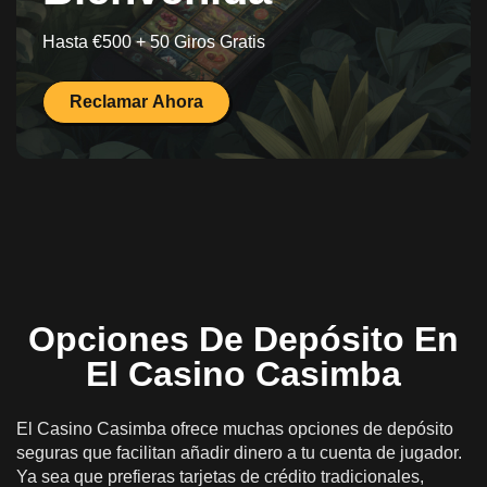
Hasta €500 + 50 Giros Gratis
Reclamar Ahora
Opciones De Depósito En
El Casino Casimba
El Casino Casimba ofrece muchas opciones de depósito
seguras que facilitan añadir dinero a tu cuenta de jugador.
Ya sea que prefieras tarjetas de crédito tradicionales,