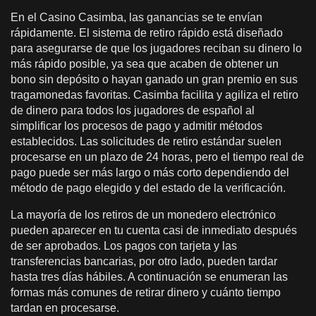
En el Casino Casimba, las ganancias se te envían
rápidamente. El sistema de retiro rápido está diseñado
para asegurarse de que los jugadores reciban su dinero lo
más rápido posible, ya sea que acaben de obtener un
bono sin depósito o hayan ganado un gran premio en sus
tragamonedas favoritas. Casimba facilita y agiliza el retiro
de dinero para todos los jugadores de español al
simplificar los procesos de pago y admitir métodos
establecidos. Las solicitudes de retiro estándar suelen
procesarse en un plazo de 24 horas, pero el tiempo real de
pago puede ser más largo o más corto dependiendo del
método de pago elegido y del estado de la verificación.
La mayoría de los retiros de un monedero electrónico
pueden aparecer en tu cuenta casi de inmediato después
de ser aprobados. Los pagos con tarjeta y las
transferencias bancarias, por otro lado, pueden tardar
hasta tres días hábiles. A continuación se enumeran las
formas más comunes de retirar dinero y cuánto tiempo
tardan en procesarse.