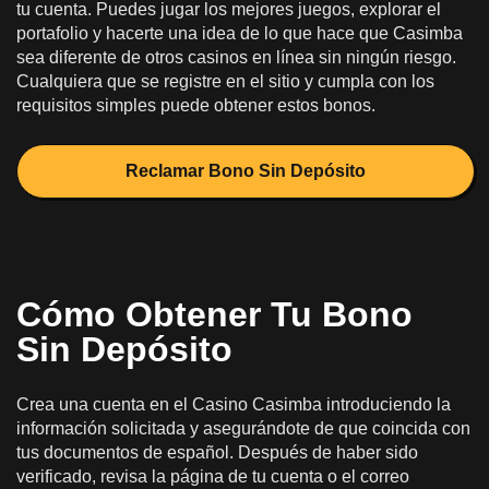
tu cuenta. Puedes jugar los mejores juegos, explorar el
portafolio y hacerte una idea de lo que hace que Casimba
sea diferente de otros casinos en línea sin ningún riesgo.
Cualquiera que se registre en el sitio y cumpla con los
requisitos simples puede obtener estos bonos.
Reclamar Bono Sin Depósito
Cómo Obtener Tu Bono
Sin Depósito
Crea una cuenta en el Casino Casimba introduciendo la
información solicitada y asegurándote de que coincida con
tus documentos de español. Después de haber sido
verificado, revisa la página de tu cuenta o el correo