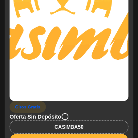
Giros Gratis
Oferta Sin Depósito
CASIMBA50