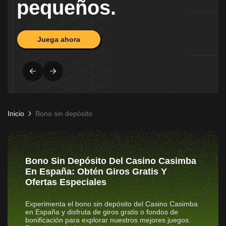
pequeños.
Juega ahora
Inicio
Bono sin depósito
Bono Sin Depósito Del Casino Casimba
En España: Obtén Giros Gratis Y
Ofertas Especiales
Experimenta el bono sin depósito del Casino Casimba
en España y disfruta de giros gratis o fondos de
bonificación para explorar nuestros mejores juegos.