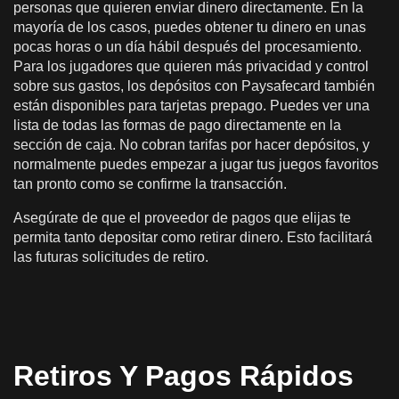
personas que quieren enviar dinero directamente. En la
mayoría de los casos, puedes obtener tu dinero en unas
pocas horas o un día hábil después del procesamiento.
Para los jugadores que quieren más privacidad y control
sobre sus gastos, los depósitos con Paysafecard también
están disponibles para tarjetas prepago. Puedes ver una
lista de todas las formas de pago directamente en la
sección de caja. No cobran tarifas por hacer depósitos, y
normalmente puedes empezar a jugar tus juegos favoritos
tan pronto como se confirme la transacción.
Asegúrate de que el proveedor de pagos que elijas te
permita tanto depositar como retirar dinero. Esto facilitará
las futuras solicitudes de retiro.
Retiros Y Pagos Rápidos