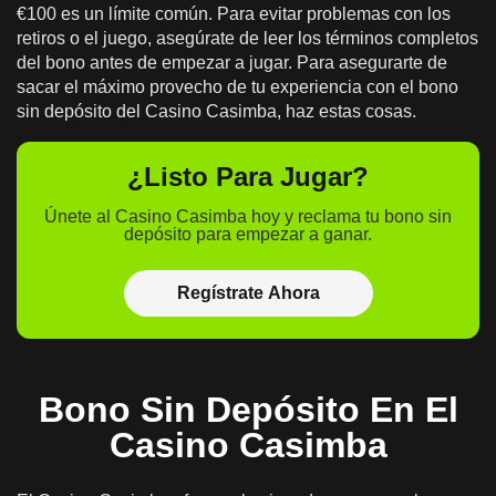
€100 es un límite común. Para evitar problemas con los
retiros o el juego, asegúrate de leer los términos completos
del bono antes de empezar a jugar. Para asegurarte de
sacar el máximo provecho de tu experiencia con el bono
sin depósito del Casino Casimba, haz estas cosas.
¿Listo Para Jugar?
Únete al Casino Casimba hoy y reclama tu bono sin
depósito para empezar a ganar.
Regístrate Ahora
Bono Sin Depósito En El
Casino Casimba