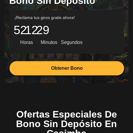
Bono Sin Depósito
¡Reclama tus giros gratis ahora!
52
12
28
Horas
Minutos
Segundos
Obtener Bono
Ofertas Especiales De
Bono Sin Depósito En