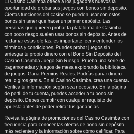
El Casino Casimba ofrece a los jugadores nuevos la
oportunidad de probar sus juegos con bonos sin depósito.
Ciertas funciones del casino se pueden usar con estos
bonos sin tener que hacer un primer depósito. Las
personas que quieren probar la plataforma de Casimba
con poco riesgo suelen usar bonos sin depósito. Antes de
reclamar estas ofertas, es importante leer y entender los
términos y condiciones. Puedes probar juegos sin
arriesgar tu propio dinero con el Bono Sin Depósito del
Casino Casimba Juego Sin Riesgo. Prueba una serie de
tragamonedas y juegos de mesa explorando la biblioteca
de juegos. Gana Premios Reales: Podrías ganar dinero
real o giros gratis. En el Casino Casimba, crea una cuenta.
Verifica tu información según sea necesario. En la página
de perfil de tu cuenta, puedes acceder a tu bono sin
depósito. Debes cumplir con cualquier requisito de
apuesta antes de poder retirar tus ganancias.
Revisa la página de promociones del Casino Casimba con
frecuencia para conocer las ofertas de bono sin depósito
más recientes y la información sobre cómo calificar. Para