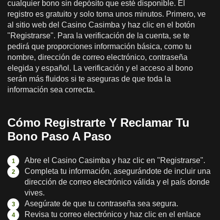
cualquier bono sin depósito que esté disponible. El
registro es gratuito y solo toma unos minutos. Primero, ve
al sitio web del Casino Casimba y haz clic en el botón
"Registrarse". Para la verificación de la cuenta, se te
pedirá que proporciones información básica, como tu
nombre, dirección de correo electrónico, contraseña
elegida y español. La verificación y el acceso al bono
serán más fluidos si te aseguras de que toda la
información sea correcta.
Cómo Registrarte Y Reclamar Tu
Bono Paso A Paso
Abre el Casino Casimba y haz clic en "Registrarse".
Completa tu información, asegurándote de incluir una
dirección de correo electrónico válida y el país donde
vives.
Asegúrate de que tu contraseña sea segura.
Revisa tu correo electrónico y haz clic en el enlace