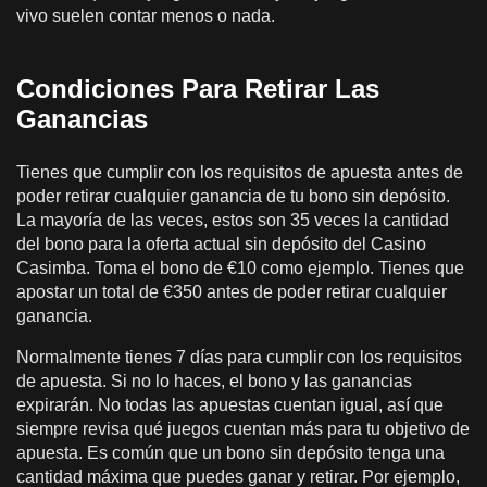
vivo suelen contar menos o nada.
Condiciones Para Retirar Las
Ganancias
Tienes que cumplir con los requisitos de apuesta antes de
poder retirar cualquier ganancia de tu bono sin depósito.
La mayoría de las veces, estos son 35 veces la cantidad
del bono para la oferta actual sin depósito del Casino
Casimba. Toma el bono de €10 como ejemplo. Tienes que
apostar un total de €350 antes de poder retirar cualquier
ganancia.
Normalmente tienes 7 días para cumplir con los requisitos
de apuesta. Si no lo haces, el bono y las ganancias
expirarán. No todas las apuestas cuentan igual, así que
siempre revisa qué juegos cuentan más para tu objetivo de
apuesta. Es común que un bono sin depósito tenga una
cantidad máxima que puedes ganar y retirar. Por ejemplo,