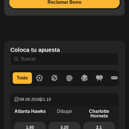
Reclamar Bono
Coloca tu apuesta
Todo
08.08.2026
21:10
Atlanta Hawks
Dibujar
Charlotte
Hornets
1.85
3.25
2.1