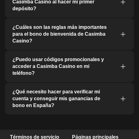
Casimba Casino al hacer mi primer
depósito?
¿Cuáles son las reglas más importantes
para el bono de bienvenida de Casimba
Casino?
¿Puedo usar códigos promocionales y
acceder a Casimba Casino en mi
teléfono?
¿Qué necesito hacer para verificar mi
cuenta y conseguir mis ganancias de
bono en España?
Términos de servicio
Páginas principales