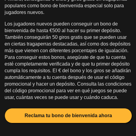
populares como bono de bienvenida especial solo para
jugadores nuevos.
Los jugadores nuevos pueden conseguir un bono de
bienvenida de hasta €500 al hacer su primer depósito.
También conseguirán 50 giros gratis que se pueden usar
en ciertas tragaperras destacadas, así como dos depósitos
más que vienen con diferentes porcentajes de igualación.
Para conseguir estos bonos, asegúrate de que tu cuenta
esté completamente verificada y de que tu primer depósito
cumpla los requisitos. El € del bono y los giros se añadirán
automáticamente a tu cuenta después de usar el código
promocional y hacer un depósito. Consulta las condiciones
del código promocional para ver en qué juegos se puede
usar, cuántas veces se puede usar y cuándo caduca.
Reclama tu bono de bienvenida ahora