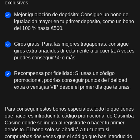
exclusivos.
Mejor igualación de depósito: Consigue un bono de
igualación mayor en tu primer depósito, como un bono
del 100 % hasta €500.
Giros gratis: Para las mejores tragaperras, consigue
giros extra añadidos directamente a tu cuenta. A veces
puedes conseguir 50 o más.
Recompensa por fidelidad: Si usas un código
promocional, podrías conseguir puntos de fidelidad
extra o ventajas VIP desde el primer día que te unas.
Para conseguir estos bonos especiales, todo lo que tienes
que hacer es introducir tu código promocional de Casimba
Casino donde se indica al registrarte o hacer tu primer
depósito. El bono solo se añadirá a tu cuenta si
compruebas dos veces que el código que has introducido