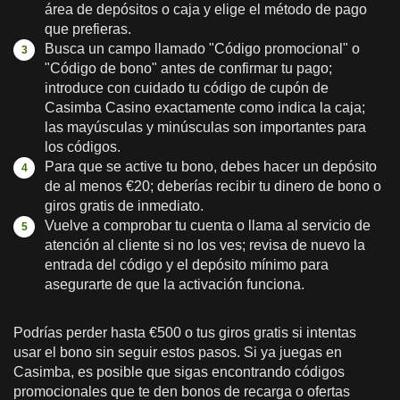
área de depósitos o caja y elige el método de pago
que prefieras.
Busca un campo llamado "Código promocional" o
"Código de bono" antes de confirmar tu pago;
introduce con cuidado tu código de cupón de
Casimba Casino exactamente como indica la caja;
las mayúsculas y minúsculas son importantes para
los códigos.
Para que se active tu bono, debes hacer un depósito
de al menos €20; deberías recibir tu dinero de bono o
giros gratis de inmediato.
Vuelve a comprobar tu cuenta o llama al servicio de
atención al cliente si no los ves; revisa de nuevo la
entrada del código y el depósito mínimo para
asegurarte de que la activación funciona.
Podrías perder hasta €500 o tus giros gratis si intentas
usar el bono sin seguir estos pasos. Si ya juegas en
Casimba, es posible que sigas encontrando códigos
promocionales que te den bonos de recarga o ofertas