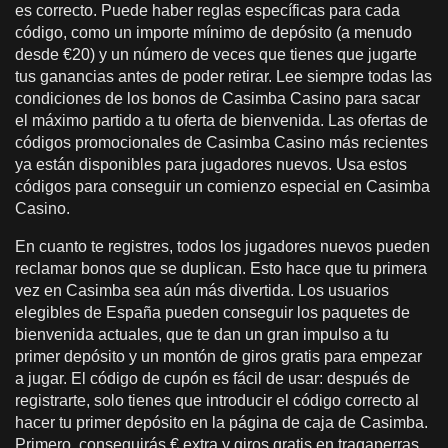
es correcto. Puede haber reglas específicas para cada
código, como un importe mínimo de depósito (a menudo
desde €20) y un número de veces que tienes que jugarte
tus ganancias antes de poder retirar. Lee siempre todas las
condiciones de los bonos de Casimba Casino para sacar
el máximo partido a tu oferta de bienvenida. Las ofertas de
códigos promocionales de Casimba Casino más recientes
ya están disponibles para jugadores nuevos. Usa estos
códigos para conseguir un comienzo especial en Casimba
Casino.
En cuanto te registres, todos los jugadores nuevos pueden
reclamar bonos que se duplican. Esto hace que tu primera
vez en Casimba sea aún más divertida. Los usuarios
elegibles de España pueden conseguir los paquetes de
bienvenida actuales, que te dan un gran impulso a tu
primer depósito y un montón de giros gratis para empezar
a jugar. El código de cupón es fácil de usar: después de
registrarte, solo tienes que introducir el código correcto al
hacer tu primer depósito en la página de caja de Casimba.
Primero, conseguirás € extra y giros gratis en tragaperras