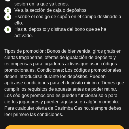
sesión en la que ya tienes.
Ve a la sección de caja o depósitos.
Escribe el código de cupón en el campo destinado a
ello.
Haz tu depósito y disfruta del bono que se ha
activado.
Tipos de promoción: Bonos de bienvenida, giros gratis en
ciertas tragaperras, ofertas de igualación de depósito y
recompensas para jugadores activos que usan códigos
promocionales. Condiciones: Los códigos promocionales
deben introducirse durante los depósitos. Pueden
aplicarse condiciones para el depósito mínimo. Tienes que
cumplir los requisitos de apuesta antes de poder retirar.
Los códigos promocionales pueden funcionar solo para
ciertos jugadores y pueden agotarse en algún momento.
Para cualquier oferta de Casimba Casino, siempre debes
leer primero las condiciones.