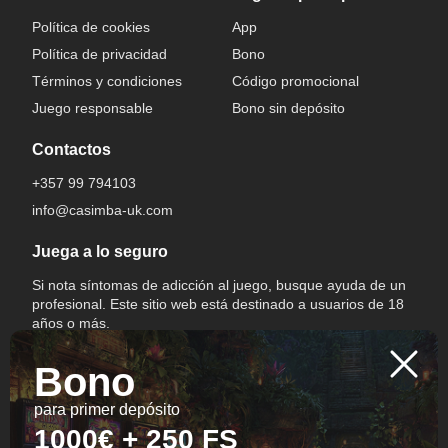
Política de cookies
App
Política de privacidad
Bono
Términos y condiciones
Código promocional
Juego responsable
Bono sin depósito
Contactos
+357 99 794103
info@casimba-uk.com
Juega a lo seguro
Si nota síntomas de adicción al juego, busque ayuda de un
profesional. Este sitio web está destinado a usuarios de 18
años o más.
Bono
para primer depósito
1000€ + 250 FS