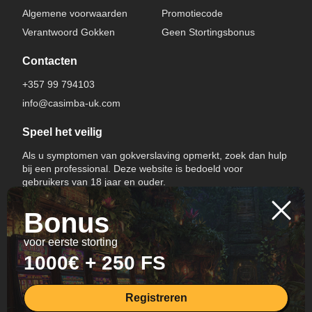
Algemene voorwaarden
Promotiecode
Verantwoord Gokken
Geen Stortingsbonus
Contacten
+357 99 794103
info@casimba-uk.com
Speel het veilig
Als u symptomen van gokverslaving opmerkt, zoek dan hulp
bij een professional. Deze website is bedoeld voor
gebruikers van 18 jaar en ouder.
Bonus
voor eerste storting
1000€ + 250 FS
Taal wisselen
Registreren