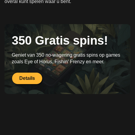
overal kunt spelen waar u bent.
350 Gratis spins!
Geniet van 350 no-wagering gratis spins op games
zoals Eye of Horus, Fishin’ Frenzy en meer.
Details