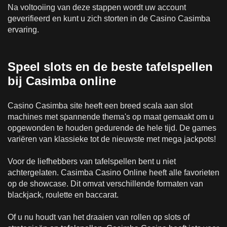
Na voltooiing van deze stappen wordt uw account
geverifieerd en kunt u zich storten in de Casino Casimba
ervaring.
Speel slots en de beste tafelspellen
bij Casimba online
Casino Casimba site heeft een breed scala aan slot
machines met spannende thema's op maat gemaakt om u
opgewonden te houden gedurende de hele tijd. De games
variëren van klassieke tot de nieuwste met mega jackpots!
Voor de liefhebbers van tafelspellen bent u niet
achtergelaten. Casimba Casino Online heeft alle favorieten
op de showcase. Dit omvat verschillende formaten van
blackjack, roulette en baccarat.
Of u nu houdt van het draaien van rollen op slots of