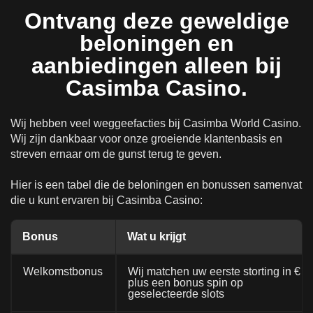
Ontvang deze geweldige
beloningen en
aanbiedingen alleen bij
Casimba Casino.
Wij hebben veel weggeefacties bij Casimba World Casino.
Wij zijn dankbaar voor onze groeiende klantenbasis en
streven ernaar om de gunst terug te geven.
Hier is een tabel die de beloningen en bonussen samenvat
die u kunt ervaren bij Casimba Casino:
Bonus
Wat u krijgt
Welkomstbonus
Wij matchen uw eerste storting in €
plus een bonus spin op
geselecteerde slots