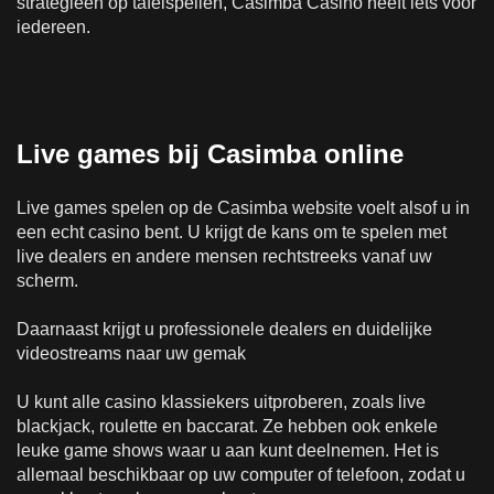
strategieën op tafelspellen, Casimba Casino heeft iets voor
iedereen.
Live games bij Casimba online
Live games spelen op de Casimba website voelt alsof u in
een echt casino bent. U krijgt de kans om te spelen met
live dealers en andere mensen rechtstreeks vanaf uw
scherm.
Daarnaast krijgt u professionele dealers en duidelijke
videostreams naar uw gemak
U kunt alle casino klassiekers uitproberen, zoals live
blackjack, roulette en baccarat. Ze hebben ook enkele
leuke game shows waar u aan kunt deelnemen. Het is
allemaal beschikbaar op uw computer of telefoon, zodat u