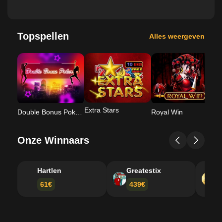
Ontvang deze geweldige beloningen en
aanbiedingen alleen bij Casimba Casino.
Topspellen
Alles weergeven
Voordelen van gaming met ons bij Casimba
World Casino
Eenvoudig bankieren bij Casimba Casino online
Mobiele casino games met de Casimba casino
app
24-uurs klantenservice bij Casimba Nederland
Extra Stars
C
Double Bonus Poker Hd
Royal Win
casino
Onze Winnaars
Hartlen
Greatestix
M
61€
439€