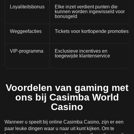
Loyaliteitsbonus
Elke inzet verdient punten die
kunnen worden ingewisseld voor
bonusgeld
Weggeefacties
Tickets voor kortlopende promoties
VIP-programma
Exclusieve incentives en
toegewijde klantenservice
Voordelen van gaming met
ons bij Casimba World
Casino
Wanneer u speelt bij online Casimba Casino, zijn er een
paar leuke dingen waar u naar uit kunt kijken. Om te