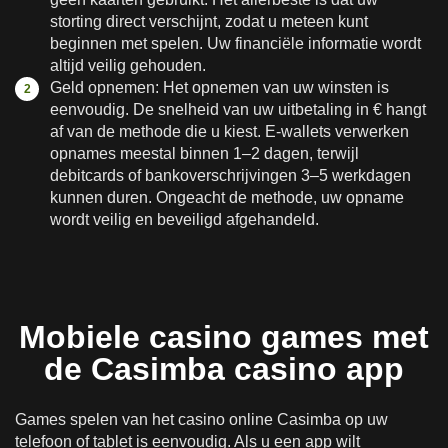
storting direct verschijnt, zodat u meteen kunt
beginnen met spelen. Uw financiële informatie wordt
altijd veilig gehouden.
Geld opnemen: Het opnemen van uw winsten is
eenvoudig. De snelheid van uw uitbetaling in € hangt
af van de methode die u kiest. E-wallets verwerken
opnames meestal binnen 1–2 dagen, terwijl
debitcards of bankoverschrijvingen 3–5 werkdagen
kunnen duren. Ongeacht de methode, uw opname
wordt veilig en beveiligd afgehandeld.
Mobiele casino games met
de Casimba casino app
Games spelen van het casino online Casimba op uw
telefoon of tablet is eenvoudig. Als u een app wilt