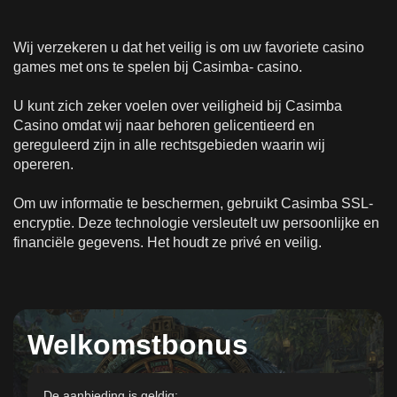
Wij verzekeren u dat het veilig is om uw favoriete casino
games met ons te spelen bij Casimba- casino.
U kunt zich zeker voelen over veiligheid bij Casimba
Casino omdat wij naar behoren gelicentieerd en
gereguleerd zijn in alle rechtsgebieden waarin wij
opereren.
Om uw informatie te beschermen, gebruikt Casimba SSL-
encryptie. Deze technologie versleutelt uw persoonlijke en
financiële gegevens. Het houdt ze privé en veilig.
Welkomstbonus
De aanbieding is geldig: