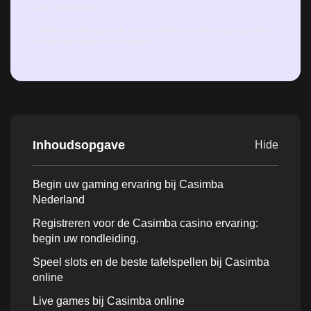
klik verwijderd is!
Meld u vandaag aan om uw welkomstbonus plus vele
extra voordelen te claimen.
Inhoudsopgave
Hide
Begin uw gaming ervaring bij Casimba
Nederland
Registreren voor de Casimba casino ervaring:
begin uw rondleiding.
Speel slots en de beste tafelspellen bij Casimba
online
Live games bij Casimba online