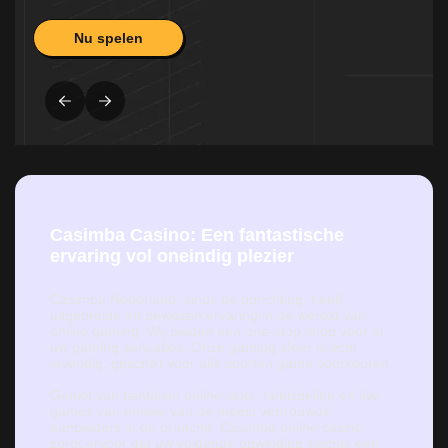
Nu spelen
Casimba Casino: Een fantastische
ervaring vol oneindig plezier
Casimba Nederland, sinds de oprichting, heeft
uitgebreide en bewezen ervaring in de wereld van
online gaming. Wij bieden een one-stop shop voor al
uw gaming sensaties. Onze gaming sfeer is echt
levendig, geschikt voor alle soorten game voorkeuren.
Geniet van tientallen online slots, tafelspellen en live
games van enkele van de meest vertrouwde
aanbieders in de branche. Casimba online casino
zorgt ervoor dat uw volgende opwinding slechts een