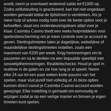
wordt, neem je eventueel resterend saldo tot €1000 op.
Zodra zelfuitsluiting is geactiveerd, kan het niet ongedaan
worden gemaakt totdat de tijdslimiet is verstreken. Als je
meer hulp of advies nodig hebt over de beste opties voor je
behoeften, staat ons ondersteuningsteam altijd voor je
klaar. Casimba Casino biedt een reeks hulpmiddelen voor
spelersbescherming om je meer controle over je account te
geven. Stortingslimieten laten je dagelijkse, wekelijkse of
maandelijkse stortingslimieten instellen, zoals een
maximum van €200 per week. Krijg herinneringen om te
pauzeren en na te denken na een bepaalde speeltijd met
sessietijdherinneringen. Realiteitschecks: Houd je spel in
realtime in de gaten en zie hoe lang je al speelt. Neem
elke 24 uur tot een paar weken korte pauzes van het
spelen, maar sluit jezelf niet volledig af. Al deze opties
kunnen direct vanuit je Casimba Casino-account worden
gewijzigd. Elke instelling is gemaakt om eenvoudig te
wijzigen zodat je op een veilige manier en binnen je eigen
limieten kunt spelen.