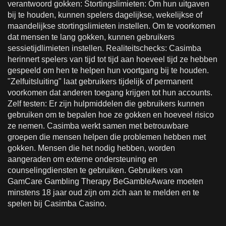
verantwoord gokken: Stortingslimieten: Om hun uitgaven
bij te houden, kunnen spelers dagelijkse, wekelijkse of
maandelijkse stortingslimieten instellen. Om te voorkomen
dat mensen te lang gokken, kunnen gebruikers
sessietijdlimieten instellen. Realiteitschecks: Casimba
herinnert spelers van tijd tot tijd aan hoeveel tijd ze hebben
gespeeld om hen te helpen hun voortgang bij te houden.
"Zelfuitsluiting" laat gebruikers tijdelijk of permanent
voorkomen dat anderen toegang krijgen tot hun accounts.
Zelf testen: Er zijn hulpmiddelen die gebruikers kunnen
gebruiken om te bepalen hoe ze gokken en hoeveel risico
ze nemen. Casimba werkt samen met betrouwbare
groepen die mensen helpen die problemen hebben met
gokken. Mensen die het nodig hebben, worden
aangeraden om externe ondersteuning en
counselingdiensten te gebruiken. Gebruikers van
GamCare Gambling Therapy BeGambleAware moeten
minstens 18 jaar oud zijn om zich aan te melden en te
spelen bij Casimba Casino.