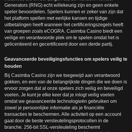
Generators (RNG) echt willekeurig zijn en geen enkele
speler bevoordelen. Spelers kunnen er zeker van zijn dat
het platform spellen met eerlijke kansen en tijdige
uitbetalingen heeft wanneer het certificeringszegels heeft
van groepen zoals eCOGRA. Casimba Casino biedt een
veilige en verantwoorde plek om te spelen omdat het is
gelicentieerd en gecertificeerd door een derde partij.
Geavanceerde beveiligingsfuncties om spelers veilig te
houden
Bij Casimba Casino zijn we toegewijd aan verantwoord
gokken, en een van de belangrijkste dingen die we doen is
ervoor zorgen dat al onze spelers zich veilig en beveiligd
voelen. Je kunt je elke keer dat je inlogt veilig voelen
omdat we geavanceerde technologieën gebruiken om
zowel je persoonlijke informatie als je financiële
transacties te beschermen. Alle activiteit op een account
gaat door de beste versleutelingsprotocollen in de
branche. 256-bit SSL-versleuteling beschermt