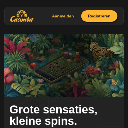
Aanmelden
Registreren
Grote sensaties,
kleine spins.