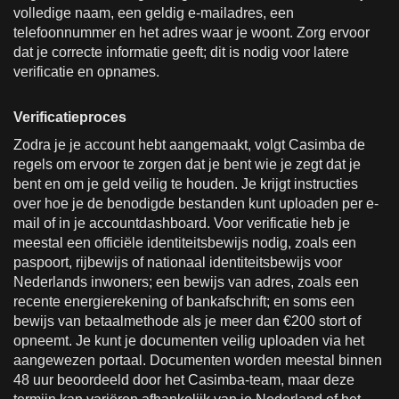
volledige naam, een geldig e-mailadres, een
telefoonnummer en het adres waar je woont. Zorg ervoor
dat je correcte informatie geeft; dit is nodig voor latere
verificatie en opnames.
Verificatieproces
Zodra je je account hebt aangemaakt, volgt Casimba de
regels om ervoor te zorgen dat je bent wie je zegt dat je
bent en om je geld veilig te houden. Je krijgt instructies
over hoe je de benodigde bestanden kunt uploaden per e-
mail of in je accountdashboard. Voor verificatie heb je
meestal een officiële identiteitsbewijs nodig, zoals een
paspoort, rijbewijs of nationaal identiteitsbewijs voor
Nederlands inwoners; een bewijs van adres, zoals een
recente energierekening of bankafschrift; en soms een
bewijs van betaalmethode als je meer dan €200 stort of
opneemt. Je kunt je documenten veilig uploaden via het
aangewezen portaal. Documenten worden meestal binnen
48 uur beoordeeld door het Casimba-team, maar deze