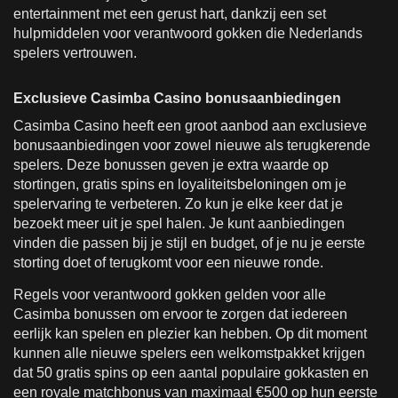
entertainment met een gerust hart, dankzij een set
hulpmiddelen voor verantwoord gokken die Nederlands
spelers vertrouwen.
Exclusieve Casimba Casino bonusaanbiedingen
Casimba Casino heeft een groot aanbod aan exclusieve
bonusaanbiedingen voor zowel nieuwe als terugkerende
spelers. Deze bonussen geven je extra waarde op
stortingen, gratis spins en loyaliteitsbeloningen om je
spelervaring te verbeteren. Zo kun je elke keer dat je
bezoekt meer uit je spel halen. Je kunt aanbiedingen
vinden die passen bij je stijl en budget, of je nu je eerste
storting doet of terugkomt voor een nieuwe ronde.
Regels voor verantwoord gokken gelden voor alle
Casimba bonussen om ervoor te zorgen dat iedereen
eerlijk kan spelen en plezier kan hebben. Op dit moment
kunnen alle nieuwe spelers een welkomstpakket krijgen
dat 50 gratis spins op een aantal populaire gokkasten en
een royale matchbonus van maximaal €500 op hun eerste