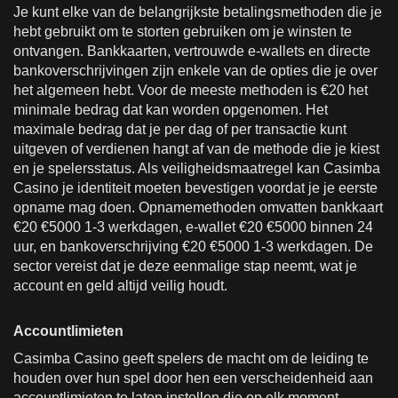
Je kunt elke van de belangrijkste betalingsmethoden die je
hebt gebruikt om te storten gebruiken om je winsten te
ontvangen. Bankkaarten, vertrouwde e-wallets en directe
bankoverschrijvingen zijn enkele van de opties die je over
het algemeen hebt. Voor de meeste methoden is €20 het
minimale bedrag dat kan worden opgenomen. Het
maximale bedrag dat je per dag of per transactie kunt
uitgeven of verdienen hangt af van de methode die je kiest
en je spelersstatus. Als veiligheidsmaatregel kan Casimba
Casino je identiteit moeten bevestigen voordat je je eerste
opname mag doen. Opnamemethoden omvatten bankkaart
€20 €5000 1-3 werkdagen, e-wallet €20 €5000 binnen 24
uur, en bankoverschrijving €20 €5000 1-3 werkdagen. De
sector vereist dat je deze eenmalige stap neemt, wat je
account en geld altijd veilig houdt.
Accountlimieten
Casimba Casino geeft spelers de macht om de leiding te
houden over hun spel door hen een verscheidenheid aan
accountlimieten te laten instellen die op elk moment