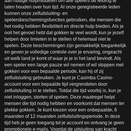
aan nuttige hulpmiddelen om alle spelers de leiding te
laten houden over hun tijd. Al onze geregistreerde leden
kunnen onze zelfuitsluiting- en
spelersbeschermingsfuncties gebruiken, die mensen die
het nodig hebben flexibiliteit en directe hulp bieden. Als je
ooit het gevoel hebt dat gokken te veel wordt, kun je jezelf
helpen door limieten in te stellen of helemaal niet te
spelen. Deze beschermingen zijn gemakkelijk toegankelijk
en geven je volledige controle over je ervaring, ongeacht
uit welk land je komt of waar je je in het land bevindt. Als
een speler een lange pauze wil nemen of wil stoppen met
gokken voor een bepaalde periode, kan hij of zij
zelfuitsluiting gebruiken. Je kunt je Casimba Casino-
account voor een bepaalde tijd vergrendelen door
zelfuitsluiting in te stellen. Totdat die tijd voorbij is, kun je
niet inloggen, storten of spelen. Deze maatregel helpt
mensen die tijd nodig hebben en voorkomt dat mensen ter
plekke gokken. Je kunt kiezen voor een onbepaalde, 6
maanden of 12 maanden zelfuitsluitingsperiode. In deze
tijd heb je geen toegang tot je account en ontvang je geen
promotionele e-mails. Voordat de uitsluiting van kracht