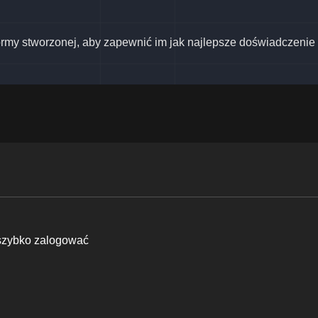
ormy stworzonej, aby zapewnić im jak najlepsze doświadczenie 
 szybko zalogować