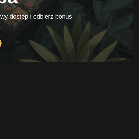
wy dostęp i odbierz bonus