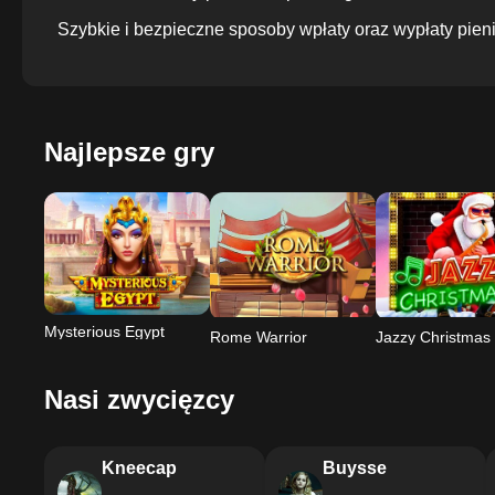
Szybkie i bezpieczne sposoby wpłaty oraz wypłaty pie
Szybkość, limity i wymagania dotyczące wypłat po zal
Ograniczanie wpłat i wypłat
Logowanie na urządzeniach mobilnych
Najlepsze gry
Zaloguj się do kasyna Casimba
Jak naprawić problemy z logowaniem
Mysterious Egypt
Rome Warrior
Jazzy Christmas
Nasi zwycięzcy
Music Man
Kneecap