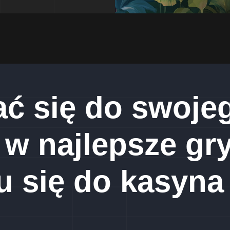
ć się do swojeg
 w najlepsze gr
u się do kasyn