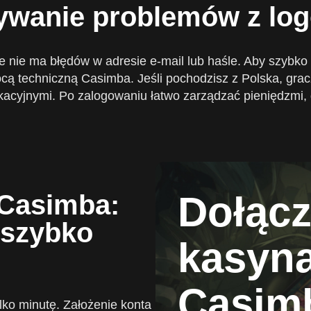
ywanie problemów z lo
 że nie ma błędów w adresie e-mail lub haśle. Aby szyb
ocą techniczną Casimba. Jeśli pochodzisz z Polska, grac
acyjnymi. Po zalogowaniu łatwo zarządzać pieniędzmi, gr
Dołącz
 Casimba:
i szybko
kasyn
Casim
ko minutę. Założenie konta