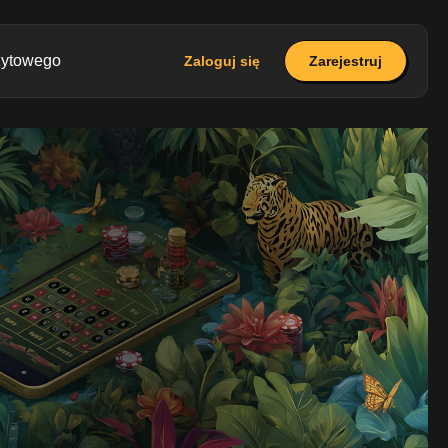
zytowego
Zaloguj się
Zarejestruj