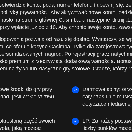
otwierdzić konto, podaj numer telefonu i upewnij się, ż
z politykę prywatności. Aby aktywować nowe konto, będzie
hasło na stronie głównej Casimba, a następnie kliknij „L
zy wpłacie już od zł10. Aby chronić swoje konto, zaws
logowania pozwala od razu się dostać. Wystarczy, że wpi
m, co oferuje kasyno Casimba. Tylko dla zarejestrowany
ersonalizowanych nagród. Po rejestracji gracz natychmi
sko premium z rzeczywistą dodatkową wartością. Bonusy 
ierem na żywo lub klasyczne gry stołowe. Gracze, którzy 
we środki do gry przy
Darmowe spiny: otrz
ad, jeśli wpłacisz zł50,
cały czas i nie musi
dotyczące niedawnej
określoną część swoich
LP: Za każdy postaw
wota, jaką możesz
liczby punktów może