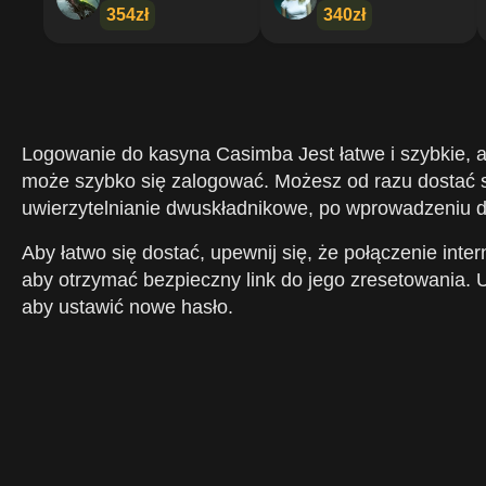
63zł
354zł
Logowanie do kasyna Casimba Jest łatwe i szybkie, ab
może szybko się zalogować. Możesz od razu dostać się
uwierzytelnianie dwuskładnikowe, po wprowadzeniu da
Aby łatwo się dostać, upewnij się, że połączenie inte
aby otrzymać bezpieczny link do jego zresetowania. U
aby ustawić nowe hasło.