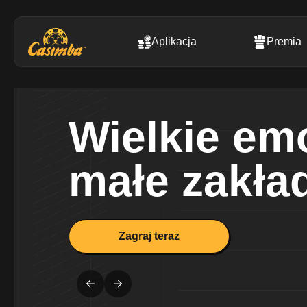
Aplikacja
Premia
Wielkie em
małe zakład
Zagraj teraz